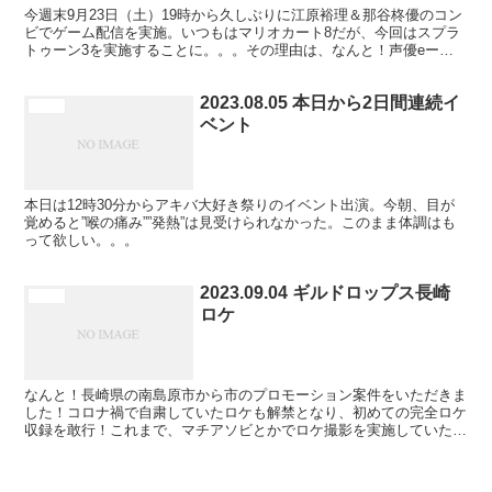
今週末9月23日（土）19時から久しぶりに江原裕理＆那谷柊優のコン
ビでゲーム配信を実施。いつもはマリオカート8だが、今回はスプラ
トゥーン3を実施することに。。。その理由は、なんと！声優eー
Sports部とコラボすることになったから。初コラボ...
2023.08.05 本日から2日間連続イ
未分類
ベント
本日は12時30分からアキバ大好き祭りのイベント出演。今朝、目が
覚めると”喉の痛み””発熱”は見受けられなかった。このまま体調はも
って欲しい。。。
2023.09.04 ギルドロップス長崎
未分類
ロケ
なんと！長崎県の南島原市から市のプロモーション案件をいただきま
した！コロナ禍で自粛していたロケも解禁となり、初めての完全ロケ
収録を敢行！これまで、マチアソビとかでロケ撮影を実施していた
が、今回のロケはMCでお笑い芸人でもあります”マヂカルラ...