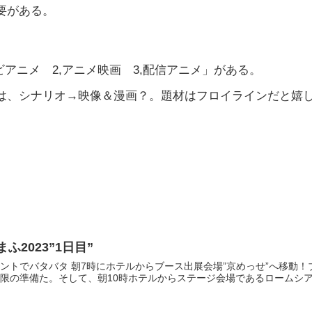
要がある。
】
アニメ 2,アニメ映画 3,配信アニメ」がある。
は、シナリオ→映像＆漫画？。題材はフロイラインだと嬉
2023”1日目”
ントでバタバタ 朝7時にホテルからブース出展会場”京めっせ”へ移動
限の準備た。そして、朝10時ホテルからステージ会場であるロームシアタ