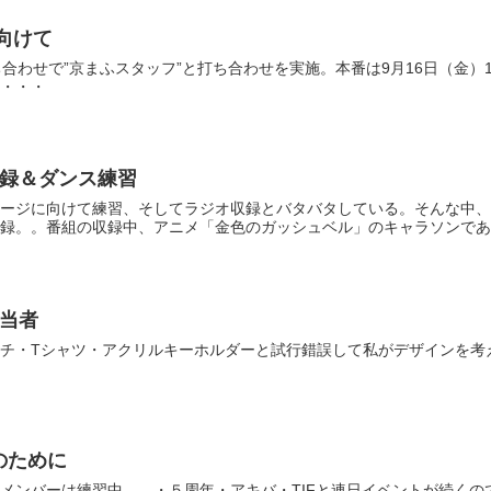
に向けて
ち合わせで”京まふスタッフ”と打ち合わせを実施。本番は9月16日（金）
・・・
ジオ収録＆ダンス練習
ージに向けて練習、そしてラジオ収録とバタバタしている。そんな中、
録。。番組の収録中、アニメ「金色のガッシュベル」のキャラソンである
担当者
チ・Tシャツ・アクリルキーホルダーと試行錯誤して私がデザインを考
トのために
メンバーは練習中。。・５周年・アキバ・TIFと連日イベントが続く