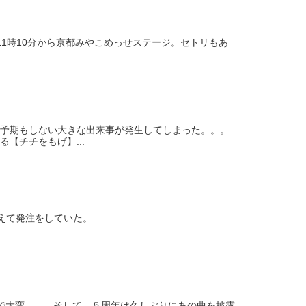
11時10分から京都みやこめっせステージ。セトリもあ
予期もしない大きな出来事が発生してしまった。。。
【チチをもげ】...
えて発注をしていた。
ので大変。。。そして、５周年は久しぶりにあの曲を披露