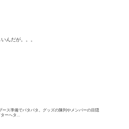
しいんだが。。。
！ブース準備でバタバタ。グッズの陳列やメンバーの目隠
ーへタ...